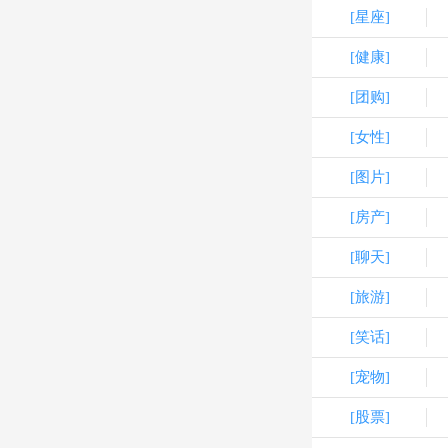
[星座]
[健康]
[团购]
[女性]
[图片]
[房产]
[聊天]
[旅游]
[笑话]
[宠物]
[股票]