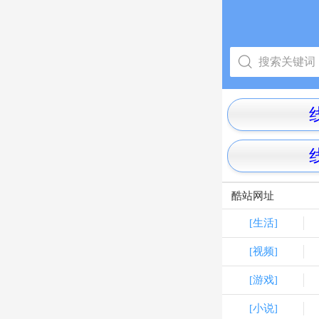
酷站网址
[生活]
[视频]
[游戏]
[小说]