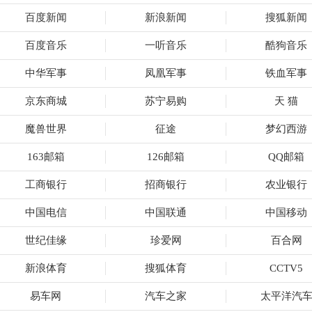
百度新闻
新浪新闻
搜狐新闻
百度音乐
一听音乐
酷狗音乐
中华军事
凤凰军事
铁血军事
京东商城
苏宁易购
天 猫
魔兽世界
征途
梦幻西游
163邮箱
126邮箱
QQ邮箱
工商银行
招商银行
农业银行
中国电信
中国联通
中国移动
世纪佳缘
珍爱网
百合网
新浪体育
搜狐体育
CCTV5
易车网
汽车之家
太平洋汽