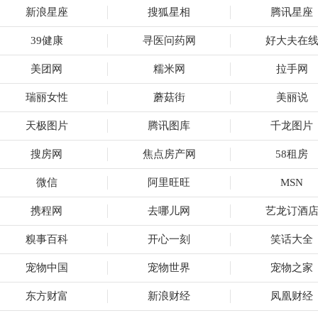
新浪星座
搜狐星相
腾讯星座
39健康
寻医问药网
好大夫在
美团网
糯米网
拉手网
瑞丽女性
蘑菇街
美丽说
天极图片
腾讯图库
千龙图片
搜房网
焦点房产网
58租房
微信
阿里旺旺
MSN
携程网
去哪儿网
艺龙订酒
糗事百科
开心一刻
笑话大全
宠物中国
宠物世界
宠物之家
东方财富
新浪财经
凤凰财经