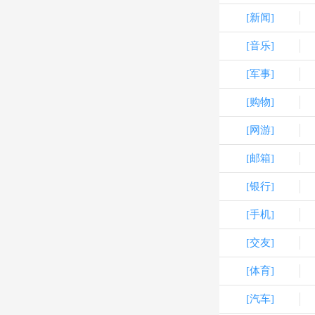
[新闻]
[音乐]
[军事]
[购物]
[网游]
[邮箱]
[银行]
[手机]
[交友]
[体育]
[汽车]